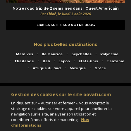
Notre road trip de 2 semaines dans l’Ouest Américain
Par Chloé, le lundi 3 août 2026
LIRE LA SUITE SUR NOTRE BLOG
Nos plus belles destinations
Maldives
Ile Maurice
Seychelles
Polynésie
Thaïlande
Bali
Japon
Etats-Unis
Tanzanie
Afrique du Sud
Mexique
Grèce
Service animé par Nautil Voyages - 22 rue Georges Picquart 75017 Paris - S.A.S
Gestion des cookies sur le site oovatu.com
au capital de 155 696 euros - RCS Paris B 423 671 973 - Code APE 7911Z
Matricule Atout France IM075100020 - Garantie financière Groupama - Agrément IATA
En cliquant sur « Autoriser et fermer », vous acceptez le
n°20-2 4177 1
stockage de cookies sur votre appareil pour améliorer la
Assurance responsabilité civile et professionnelle HISCOX RCP0081066
navigation sur le site, analyser son utilisation et
contribuer à nos efforts de marketing.
Plus
d'informations