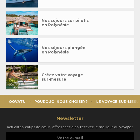
Nos séjours sur pilotis
en Polynésie
Nos séjours plongée
en Polynésie
Créez votre voyage
sur-mesure
OOVATU
POURQUOI NOUS CHOISIR ?
LE VOYAGE SUR-MESU
Newsletter
Actualités, coups de cœur, offres spéciales, recevez le meilleur du voyage :
Votre