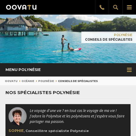
Afficher
Aff
Rappel
gratuit
la
le
recherch
me
pri
POLYNÉSIE
CONSEILS DE SPÉCIALISTES
MENU POLYNÉSIE
OOVATU
OCÉANIE
POLYNÉSIE
CONSEILS DE SPÉCIALISTES
NOS SPÉCIALISTES POLYNÉSIE
Le voyage d'une vie ? en tout cas le voyage de ma vie !
J'adore la Polynésie et les polynésiens et j'espère vous faire
partager ma passion.
SOPHIE
, Conseillère spécialiste Polynésie