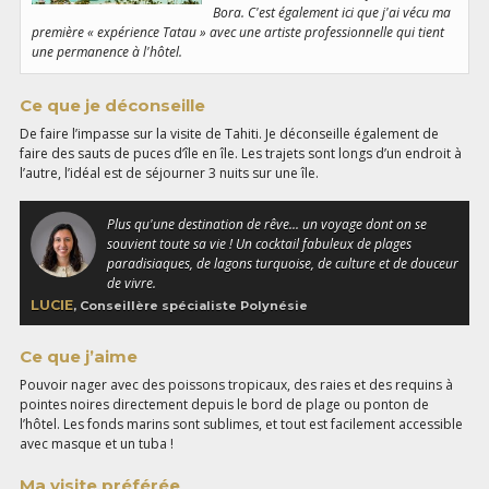
Bora. C'est également ici que j'ai vécu ma
première « expérience Tatau » avec une artiste professionnelle qui tient
une permanence à l'hôtel.
Ce que je déconseille
De faire l’impasse sur la visite de Tahiti. Je déconseille également de
faire des sauts de puces d’île en île. Les trajets sont longs d’un endroit à
l’autre, l’idéal est de séjourner 3 nuits sur une île.
Plus qu'une destination de rêve... un voyage dont on se
souvient toute sa vie ! Un cocktail fabuleux de plages
paradisiaques, de lagons turquoise, de culture et de douceur
de vivre.
LUCIE
, Conseillère spécialiste Polynésie
Ce que j’aime
Pouvoir nager avec des poissons tropicaux, des raies et des requins à
pointes noires directement depuis le bord de plage ou ponton de
l’hôtel. Les fonds marins sont sublimes, et tout est facilement accessible
avec masque et un tuba !
Ma visite préférée