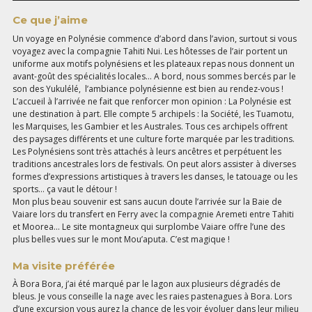
Ce que j’aime
Un voyage en Polynésie commence d’abord dans l’avion, surtout si vous
voyagez avec la compagnie Tahiti Nui. Les hôtesses de l’air portent un
uniforme aux motifs polynésiens et les plateaux repas nous donnent un
avant-goût des spécialités locales… A bord, nous sommes bercés par le
son des Yukulélé, l’ambiance polynésienne est bien au rendez-vous !
L’accueil à l’arrivée ne fait que renforcer mon opinion : La Polynésie est
une destination à part. Elle compte 5 archipels : la Société, les Tuamotu,
les Marquises, les Gambier et les Australes. Tous ces archipels offrent
des paysages différents et une culture forte marquée par les traditions.
Les Polynésiens sont très attachés à leurs ancêtres et perpétuent les
traditions ancestrales lors de festivals. On peut alors assister à diverses
formes d’expressions artistiques à travers les danses, le tatouage ou les
sports… ça vaut le détour !
Mon plus beau souvenir est sans aucun doute l’arrivée sur la Baie de
Vaiare lors du transfert en Ferry avec la compagnie Aremeti entre Tahiti
et Moorea… Le site montagneux qui surplombe Vaiare offre l’une des
plus belles vues sur le mont Mou’aputa. C’est magique !
Ma visite préférée
À Bora Bora, j’ai été marqué par le lagon aux plusieurs dégradés de
bleus. Je vous conseille la nage avec les raies pastenagues à Bora. Lors
d’une excursion vous aurez la chance de les voir évoluer dans leur milieu