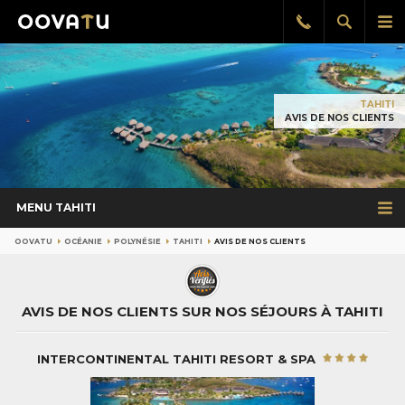
Afficher
Aff
Rappel
gratuit
la
le
recherch
me
pri
TAHITI
AVIS DE NOS CLIENTS
MENU TAHITI
OOVATU
OCÉANIE
POLYNÉSIE
TAHITI
AVIS DE NOS CLIENTS
AVIS DE NOS CLIENTS SUR NOS SÉJOURS À TAHITI
INTERCONTINENTAL TAHITI RESORT & SPA