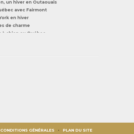
en, un hiver en Outaouais
Québec avec Fairmont
ork en hiver
es de charme
u à chien au Québec
 en train
re
ac
r
CONDITIONS GÉNÉRALES
PLAN DU SITE