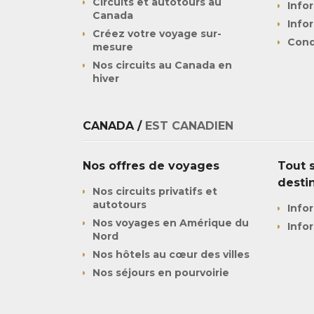
Circuits et autotours au
Info
Canada
Info
Créez votre voyage sur-
Cond
mesure
Nos circuits au Canada en
hiver
CANADA /
EST CANADIEN
Nos offres de voyages
Tout s
desti
Nos circuits privatifs et
autotours
Info
Nos voyages en Amérique du
Info
Nord
Nos hôtels au cœur des villes
Nos séjours en pourvoirie