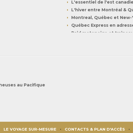
L'essentiel de l'est canadi
L'hiver entre Montréal & 
Montreal, Québec et New-Y
Québec Express en adress
Raid motoneige et trainea
Traversée de l'Est Canadien
Auberge du Lac à l'Eau Clai
Fairmont Château Fronten
Hôtel Quintessence
Le Germain Toronto Merce
Seigneurie du Triton
cheuses au Pacifique
William Gray
LE VOYAGE SUR-MESURE
CONTACTS & PLAN D'ACCÈS