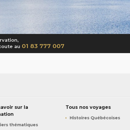
rvation,
01 83 777 007
écoute au
avoir sur la
Tous nos voyages
nation
Histoires Québécoises
iers thématiques