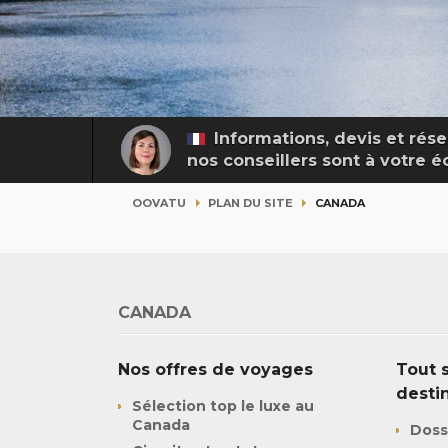
Informations, devis et rése
nos conseillers sont à votre 
OOVATU
PLAN DU SITE
CANADA
CANADA
Nos offres de voyages
Tout s
desti
Sélection top le luxe au
Canada
Doss