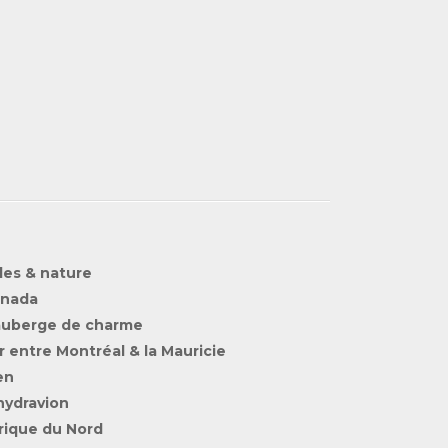
lles & nature
anada
 auberge de charme
er entre Montréal & la Mauricie
en
hydravion
rique du Nord