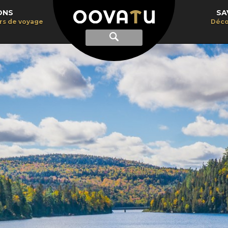
ONS
SA
irs de voyage
Déco
Afficher
Recherche
la
recherche