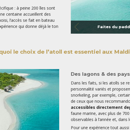
cifique : à peine 200 îles sont
une centaine accueillent des
hoisi, l’accès se fait en bateau
xpérience qui donne déjà le ton
Faites du padd
uoi le choix de l’atoll est essentiel aux Mald
Des lagons & des pays
Dans les faits, si les atolls se 
personnalité variés et proposen
snorkeling, par exemple, certain
de ceux que nous recommandon
accessibles directement dep
faune marine, avec plus de 700
observables à l’année et, dans l
Pour une expérience tout aussi