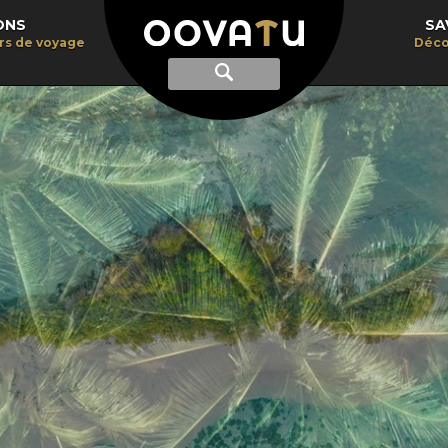
ONS
SA
irs de voyage
Déco
Afficher
Recherche
la
recherche