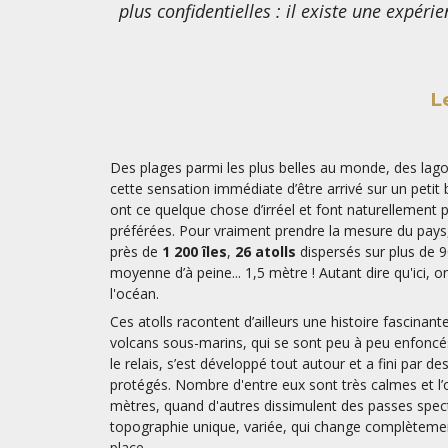
plus confidentielles : il existe une expér
L
Des plages parmi les plus belles au monde, des lago
cette sensation immédiate d’être arrivé sur un peti
ont ce quelque chose d’irréel et font naturellement 
préférées. Pour vraiment prendre la mesure du pays, 
près de
1 200 îles
,
26 atolls
dispersés sur plus de 9
moyenne d’à peine... 1,5 mètre ! Autant dire qu'ici, 
l'océan.
Ces atolls racontent d’ailleurs une histoire fascinante. 
volcans sous-marins, qui se sont peu à peu enfoncés 
le relais, s’est développé tout autour et a fini par d
protégés. Nombre d'entre eux sont très calmes et l’
mètres, quand d'autres dissimulent des passes spect
topographie unique, variée, qui change complètemen
place.