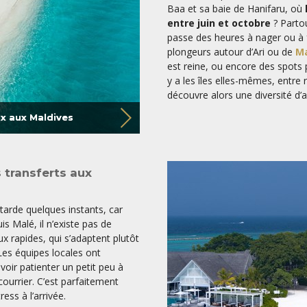
Baa et sa baie de Hanifaru, où
entre juin et octobre
? Partou
passe des heures à nager ou à 
plongeurs autour d’Ari ou de
Ma
est reine, ou encore des spots pl
y a les îles elles-mêmes, entre
découvre alors une diversité d
ux aux Maldives
 transferts aux
ttarde quelques instants, car
is Malé, il n’existe pas de
x rapides, qui s’adaptent plutôt
Les équipes locales ont
evoir patienter un petit peu à
courrier. C’est parfaitement
ess à l’arrivée.