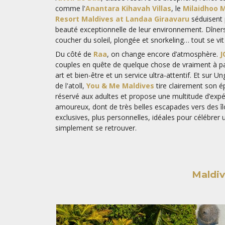
comme l'
Anantara Kihavah Villas
, le
Milaidhoo M
Resort Maldives at Landaa Giraavaru
séduisent p
beauté exceptionnelle de leur environnement. Dîners
coucher du soleil, plongée et snorkeling… tout se vit
Du côté de
Raa
, on change encore d’atmosphère.
J
couples en quête de quelque chose de vraiment à pa
art et bien-être et un service ultra-attentif. Et sur 
de l'atoll,
You & Me Maldives
tire clairement son ép
réservé aux adultes et propose une multitude d’exp
amoureux, dont de très belles escapades vers des îl
exclusives, plus personnelles, idéales pour célébr
simplement se retrouver.
Maldiv