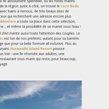
te île absolument splendide, où les fonds marins
e la région. Juste à côté, on trouve le
Coco Bodu
s avec bains à remous, de très beaux sites de
 ceux qui recherchent une adresse encore plus
abbinfaru
a toute sa place dans cette sélection,
ne… et même la possibilité de se marier sous l’eau !
l d’Ari mérite aussi toute l’attention des couples. Le
es
est l’un de nos préférés, autant pour sa barrière
age que pour sa belle formule all inclusive. Plus au
viyani,
Hurawalhi Island Resort
pousse
lus loin : une île réservée aux adultes, une
 restaurant sous-marin qui reste, pour beaucoup,
yage.