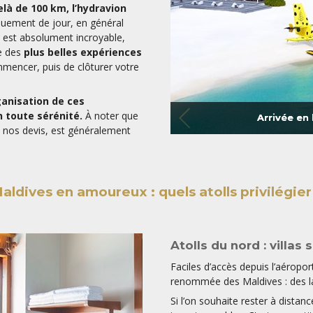
elà de 100 km, l’hydravion
iquement de jour, en général
s est absolument incroyable,
ne des
plus belles expériences
mencer, puis de clôturer votre
ganisation de ces
 toute sérénité.
À noter que
Arrivée en
 nos devis, est généralement
aldives en amoureux : quels atolls privilégier
Atolls du nord : villas 
Faciles d’accès depuis l’aéroport
renommée des Maldives : des lago
Si l’on souhaite rester à dista