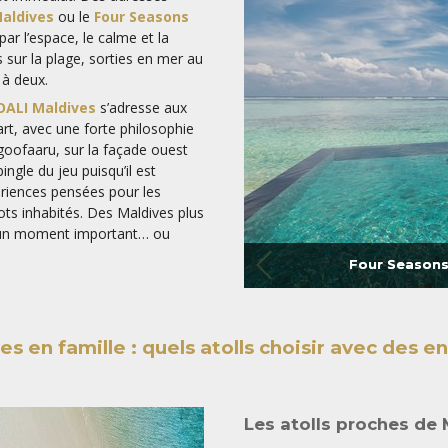
aldives
ou le
Four Seasons
ar l’espace, le calme et la
 sur la plage, sorties en mer au
 à deux.
OALI Maldives
s’adresse aux
rt, avec une forte philosophie
Ungoofaaru, sur la façade ouest
ingle du jeu puisqu’il est
ériences pensées pour les
ots inhabités. Des Maldives plus
er un moment important… ou
Four Seasons
es en famille : quels atolls choisir avec des en
Les atolls proches de 