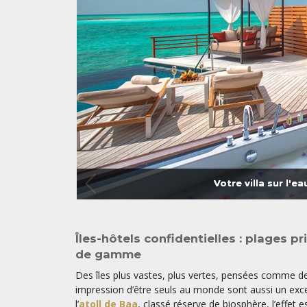
Votre villa sur l'ea
Îles-hôtels confidentielles : plages p
de gamme
Des îles plus vastes, plus vertes, pensées comme de
impression d’être seuls au monde sont aussi un exce
l’
atoll de Baa
, classé réserve de biosphère, l’effet