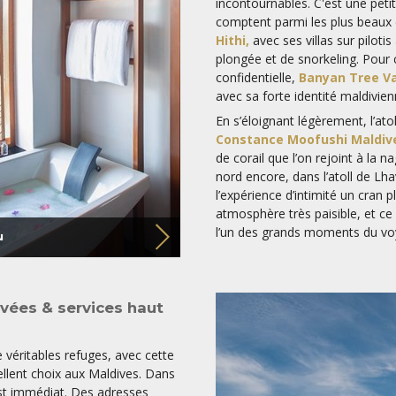
incontournables. C'est une peti
comptent parmi les plus beaux d
Hithi,
avec ses villas sur piloti
plongée et de snorkeling. Pour
confidentielle,
Banyan Tree V
avec sa forte identité maldivien
En s’éloignant légèrement, l’atol
Constance Moofushi Maldiv
de corail que l’on rejoint à la n
nord encore, dans l’atoll de Lha
l’expérience d’intimité un cran p
atmosphère très paisible, et ce
l’un des grands moments du vo
u
rivées & services haut
 véritables refuges, avec cette
llent choix aux Maldives. Dans
 est immédiat. Des adresses