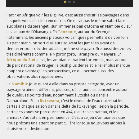
Partir en Afrique voir les Big Five, c’est aussi choisir les paysages dans
lesquels vous allez les rencontrer. On ne vit pas le même safari face
aux plaines du Serengeti, sur l’immense pan d’Etosha en Namibie ou sur
les canaux de l’Okavango. En
Tanzanie
, autour du Serengeti
notamment, les anciens plateaux volcaniques permettent de voir loin ;
au petit matin, on sort d'ailleurs souvent les jumelles avant de
démarrer pour décider où aller, même si le pays offre aussi des zones
très différentes comme le Ngorongoro, Tarangire ou Manyara. En
Afrique du Sud
aussi, les ambiances varient fortement, mais autour
du parc national de Kruger, le bush plus dense et le relief plus marqué
coupent davantage les perspectives, ce qui permet aussi des
observations plus rapprochées.
La
Namibie
joue quant à elle dans sa propre catégorie, avec un
paysage vraiment différent, plus sec, où la faune se concentre autour
de quelques points d’eau, notamment à Etosha ou dans le
Damaraland. Et au
Botswana
, c'est le niveau de l’eau qui rebat les
cartes à chaque saison dans le delta de l’Okavango ; selon la période,
certaines zones se parcourent en 4x4, d’autres en bateau, et les
animaux s’adaptent en permanence. C’est à ce jeu d’ambiances que
nous prêtons une attention particulière lorsque nous vous aidons à
choisir votre destination.