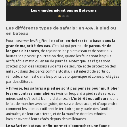
Les grandes migrations au Botswana
Les différents types de safaris : en 4x4, à pied ou
en bateau
Pour observer les Big Five,
le safari en 4x4 reste la base dans la
grande majorité des cas
. C’est lui qui permet de
parcourir de
longues distances
, de rejoindre les points d’eau et de sortir aux
heures "de pointe" pourrait-on dire, quand les félins sont les plus
actifs, tôt le matin ou en fin de journée. Notez que les règles sont
strictes, pour des raisons évidentes de sécurité et de protection des
milieux ; dans des parcs comme Etosha, il est interdit de sortir du
véhicule, si ce n'est dans les points de pique-nique et zones protégées
par des clôtures.
À l’inverse,
les safaris à pied ne sont pas pensés pour multiplier
les rencontres animalières
(voir un léopard à pied reste rare, et
mieux vaut qu’il soit à bonne distance…).
L’intérêt est ailleurs
, dans
le fait de marcher avec un guide, de suivre des traces, et d’apprendre
comment les animaux utilisent le territoire ; on y parle des familles
animales, de leur caractères, et de la manière dont les ethnies
locales vivent à leurs côtés depuis des millénaires.
Le safari en bateau, enfin, permet d’approcher une faune