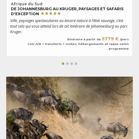
Afrique du Sud
DE JOHANNESBURG AU KRUGER, PAYSAGES ET SAFARIS
D'EXCEPTION
V
Ville, paysages spectaculaires ou encore nature à l’état sauvage, c’est
f
tout cela qui vous attend lors de cet itinéraire de Johannesburg au parc
l
Kruger.
5779 €
Itinéraire à partir de
/pers
vols A/R + transferts + visites, hébergements et repas selon
programme