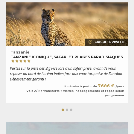
CIRCUIT PRIVATIF
Tanzanie
TANZANIE ICONIQUE, SAFARI ET PLAGES PARADISIAQUES
U
Partez sur la piste des Big Five lors d'un safari privé, avant de vous
m
reposer au bord de l'océan Indien face aux eaux turquoise de Zanzibar.
s
Dépaysement garanti !
7686 €
Itinéraire à partir de
/pers
vols A/R + transferts + visites, hébergements et repas selon
programme