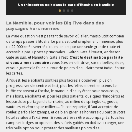
Un rhinocéros noir dans le parc d'Etosha en Namibie
La Namibie, pour voir les Big Five dans des
paysages hors normes
La vraie question n’est pas tant de savoir où aller, mais plutôt combien
de temps passer à Etosha. Le parc est tout simplement immense, plus
de 22 000 km², traversé d’ouest en est par une seule grande route et
accessible par 3 portes principales : Galton Gate à l’ouest, Anderson
Gate au sud, et Namutoni Gate à l’est.
C’est
la
destination parfaite
si vous aimez conduire
: vous êtes en self-drive, sur de belles pistes,
et vous guettez la faune autour de points d’eau clairement indiqués sur
les cartes.
À l’ouest, les éléphants sont les plus faciles à observer ; plus on
progresse vers le centre et l’est, plus les félins entrent en scène. Le
buffle est absent à Etosha, le manque d’eau y étant pour beaucoup,
mais lions, éléphants et, pour les plus patients, quelques rhinocéros et
léopards se partagent le territoire, au milieu de springboks, gnous,
vautours et zèbres par milliers... En contrepartie, il faut accepter de
rouler, parfois longtemps, et de bien gérer les horaires du parc si votre
hôtel se situe à l’extérieur. Si vous préférez être accompagnés, tous les
camps et lodges proposent des safaris guidés en 4x4 avec ranger, une
très belle option pour profiter des meilleurs points d’eau.