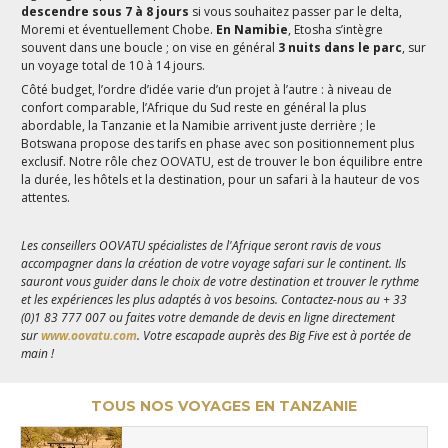
descendre sous 7 à 8 jours
si vous souhaitez passer par le delta,
Moremi et éventuellement Chobe.
En Namibie
, Etosha s’intègre
souvent dans une boucle ; on vise en général
3 nuits dans le parc
, sur
un voyage total de 10 à 14 jours.
Côté budget, l’ordre d’idée varie d’un projet à l’autre : à niveau de
confort comparable, l’Afrique du Sud reste en général la plus
abordable, la Tanzanie et la Namibie arrivent juste derrière ; le
Botswana propose des tarifs en phase avec son positionnement plus
exclusif. Notre rôle chez OOVATU, est de trouver le bon équilibre entre
la durée, les hôtels et la destination, pour un safari à la hauteur de vos
attentes.
Les conseillers OOVATU spécialistes de l'Afrique seront ravis de vous
accompagner dans la création de votre voyage safari sur le continent. Ils
sauront vous guider dans le choix de votre destination et trouver le rythme
et les expériences les plus adaptés à vos besoins. Contactez-nous au + 33
(0)1 83 777 007 ou faites votre demande de devis en ligne directement
sur
www.oovatu.com
. Votre escapade auprès des Big Five est à portée de
main !
TOUS NOS VOYAGES EN TANZANIE