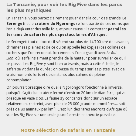
La Tanzanie, pour voir les Big Five dans les parcs
les plus mythiques
En Tanzanie, vous partez clairement jouer dans la cour des grands. Le
Serengeti
et le
cratère du Ngorongoro
font partie de ces noms que
l’on a déjà entendus mille fois, et pour cause : ils comptent
parmi les
terrains de safari les plus spectaculaires d’Afrique.
Le Serengeti tout d'abord : il s’étend sur plus de 14 700 km² de savanes,
d'immenses plaines et de ce qu'on appelle les kopjes (ces collines de
rochers que l'on reconnait forcément si l'on a grandi avec
Le Roi
Lion
) où les félins aiment prendre de la hauteur pour surveiller ce qu'il
se passe. Les Big Five y sont bien présents, mais à cette échelle, le
safari se vit dans la durée ; on passe du temps sur les pistes, avec de
vrais moments forts et des instants plus calmes de pleine
contemplation.
On pourrait presque dire que le Ngorongoro fonctionne à l’inverse,
puisqu’il s’agit d’un cratère fermé d’environ 20 km de diamètre, qui vit
presque en vase clos. La faune s’y concentre donc sur un espace
relativement restreint, avec plus de 25 000 grands mammifères… soit
près de 80 animaux par km² ! C'est l’un des rares endroits d’Afrique où
voir les Big Five sur une seule journée reste en théorie possible.
Notre sélection de safaris en Tanzanie