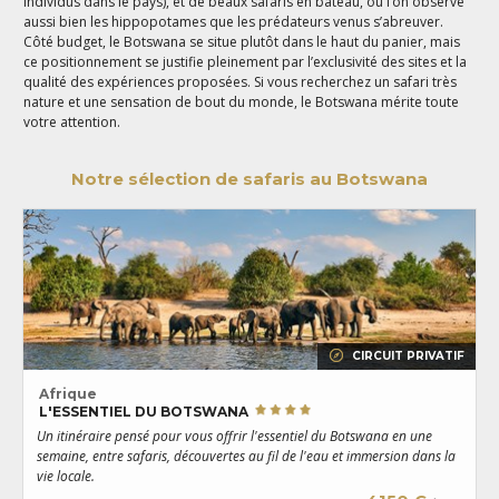
individus dans le pays), et de beaux safaris en bateau, où l’on observe
aussi bien les hippopotames que les prédateurs venus s’abreuver.
Côté budget, le Botswana se situe plutôt dans le haut du panier, mais
ce positionnement se justifie pleinement par l’exclusivité des sites et la
qualité des expériences proposées. Si vous recherchez un safari très
nature et une sensation de bout du monde, le Botswana mérite toute
votre attention.
Notre sélection de safaris au Botswana
CIRCUIT PRIVATIF
Afrique
L'ESSENTIEL DU BOTSWANA
Un itinéraire pensé pour vous offrir l'essentiel du Botswana en une
P
semaine, entre safaris, découvertes au fil de l'eau et immersion dans la
s
vie locale.
d
a