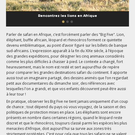
Rencontrez les lions en Afrique
Parler de safari en Afrique, c’est forcément parler des "Big Five". Lion,
éléphant, buffle africain, léopard et rhinocéros forment ce quintette
devenu emblématique, au point d’avoir figuré sur les billets de banque
sud-africains. L’expression apparaît à la fin du XIXe siècle, à l’époque
des grandes expéditions, pour désigner les cinq animaux considérés
comme les plus difficiles à chasser à pied. Le contexte a changé, fort
heureusement, mais le nom est resté et sert aujourd’hui de repère
pour comparer les grandes destinations safari du continent. Il apporte
aussi tout un imaginaire partagé, des dessins animés que l’on regardait
petit aux documentaires du dimanche soir, des références avec
lesquelles l'on a grandi, et que vos enfants découvrent peut-être aussi
à leur tour !
En pratique, observer les Big Five ne tient jamais uniquement d'un coup
de chance ; tout dépend du pays où vous voyagez, de la saison et des
politiques de protection mises en place. Les éléphants sont encore
présents en nombre dans certaines régions, quand le léopard reste
discret et que le rhinocéros, toujours classé parmi les espèces les plus
menacées d’Afrique, doit aujourd'hui sa survie aux zones très
strictement protégées. C’est pour cela que tous les safaris ne se valent