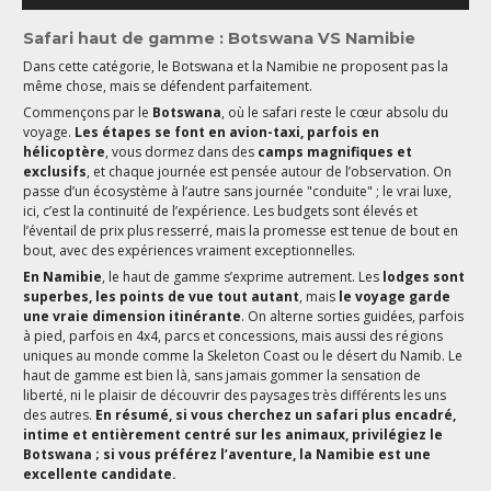
Safari haut de gamme : Botswana VS Namibie
Dans cette catégorie, le Botswana et la Namibie ne proposent pas la
même chose, mais se défendent parfaitement.
Commençons par le
Botswana
, où le safari reste le cœur absolu du
voyage.
Les étapes se font en avion-taxi, parfois en
hélicoptère
, vous dormez dans des
camps magnifiques et
exclusifs
, et chaque journée est pensée autour de l’observation. On
passe d’un écosystème à l’autre sans journée "conduite" ; le vrai luxe,
ici, c’est la continuité de l’expérience. Les budgets sont élevés et
l’éventail de prix plus resserré, mais la promesse est tenue de bout en
bout, avec des expériences vraiment exceptionnelles.
En Namibie
, le haut de gamme s’exprime autrement. Les
lodges sont
superbes, les points de vue tout autant
, mais
le voyage garde
une vraie dimension itinérante
. On alterne sorties guidées, parfois
à pied, parfois en 4x4, parcs et concessions, mais aussi des régions
uniques au monde comme la Skeleton Coast ou le désert du Namib. Le
haut de gamme est bien là, sans jamais gommer la sensation de
liberté, ni le plaisir de découvrir des paysages très différents les uns
des autres.
En résumé, si vous cherchez un safari plus encadré,
intime et entièrement centré sur les animaux, privilégiez le
Botswana ; si vous préférez l’aventure, la Namibie est une
excellente candidate.