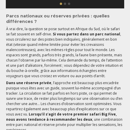
Parcs nationaux ou réserves privées : quelles
différences ?
À vrai dire, la question se pose surtout en Afrique du Sud, où le safari
se fait souvent en self-drive.
Si vous partez dans un parc national
,
vous circulerez sur des pistes bien indiquées, généralement en bon
état (vitesse quand même limitée pour éviter les crevaisons
malencontreuses), avec les mêmes règles pour tout le monde. Les
espaces sont grands, parfois très grands, la faune bien présente, mais
chacun l'observe par lui-même. Cela demande du temps, de l’attention
et une part d’aléatoire, forcément ; vous dépendez de votre intuition et
du bouche-à-oreille, grâce aux informations échangées entre
voyageurs que vous croisez en voiture ou aux points d’arrêt.
Dans une réserve privée
, l’approche est beaucoup plus encadrée
puisque vous êtes avec un guide, souvent lui-même accompagné d’un
tracker. La circulation se fait parfois en hors piste, ce qui permet de
suivre une trace, de rester plus longtemps sur une observation ou d’en
chercher une autre... Les chances d’observation sont optimisées. Vous
repartirez également avec beaucoup plus d’explications sur ce que
vous avez vu.
Lorsqu'il s’agit de votre premier safari Big Five,
nous avons tendance à recommander les deux
, une combinaison
entre parc national et réserve privée pour multiplier les sensations, les
expériences.