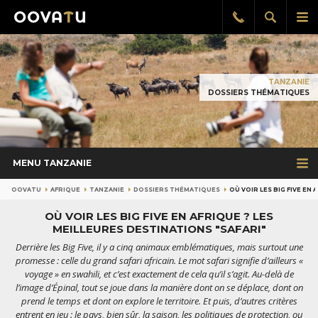
Afficher
Aff
Rappel
gratuit
la
le
recherch
me
pri
TANZANIE
DOSSIERS THÉMATIQUES
MENU TANZANIE
OOVATU
AFRIQUE
TANZANIE
DOSSIERS THÉMATIQUES
OÙ VOIR LES BIG FIVE EN
OÙ VOIR LES BIG FIVE EN AFRIQUE ? LES
MEILLEURES DESTINATIONS "SAFARI"
Derrière les Big Five, il y a cinq animaux emblématiques, mais surtout une
promesse : celle du grand safari africain. Le mot safari signifie d’ailleurs «
voyage » en swahili, et c’est exactement de cela qu’il s’agit. Au-delà de
l’image d’Épinal, tout se joue dans la manière dont on se déplace, dont on
prend le temps et dont on explore le territoire. Et puis, d’autres critères
entrent en jeu : le pays, bien sûr, la saison, les politiques de protection, ou