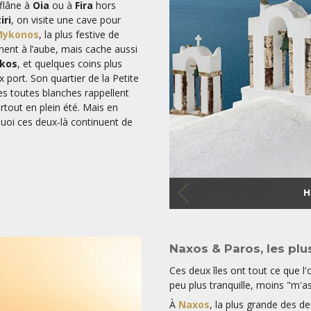
flâne à
Oia
ou à
Fira
hors
iri
, on visite une cave pour
ykonos
, la plus festive de
nent à l’aube, mais cache aussi
kos
, et quelques coins plus
x port. Son quartier de la Petite
les toutes blanches rappellent
urtout en plein été. Mais en
uoi ces deux-là continuent de
H
Naxos & Paros, les plu
Ces deux îles ont tout ce que 
peu plus tranquille, moins "m'as
À
Naxos
, la plus grande des 