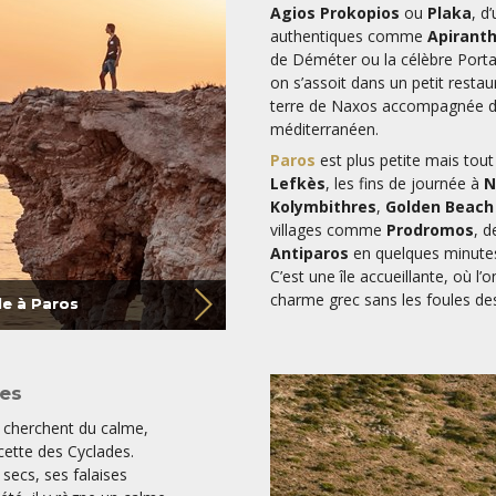
Agios Prokopios
ou
Plaka
, d
authentiques comme
Apirant
de Déméter ou la célèbre Port
on s’assoit dans un petit resta
terre de Naxos accompagnée d'ar
méditerranéen.
Paros
est plus petite mais tout
Lefkès
, les fins de journée à
N
Kolymbithres
,
Golden Beach
villages comme
Prodromos
, d
Antiparos
en quelques minutes
C’est une île accueillante, où l’
charme grec sans les foules des
le à Paros
les
 cherchent du calme,
cette des Cyclades.
secs, ses falaises