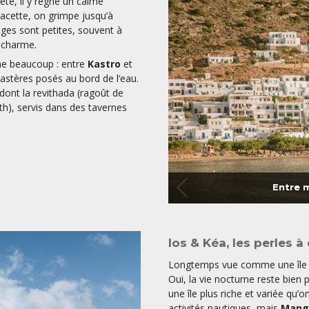
été, il y règne un calme
lacette, on grimpe jusqu’à
ages sont petites, souvent à
u charme.
che beaucoup : entre
Kastro
et
nastères posés au bord de l’eau.
 dont la revithada (ragoût de
th), servis dans des tavernes
Entre 
Ios & Kéa, les perles à
Longtemps vue comme une île d
Oui, la vie nocturne reste bien
une île plus riche et variée qu’o
activités nautiques, mais
Mang