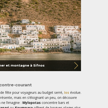
mer et montagne à Sifnos
 contre-courant
e fête pour voyageurs au budget serré,
Ios
évolue.
 présente, mais en s’éloignant un peu, on découvre
n ne l’imagine :
Mylopotas
concentre bars et
anari
ou
Koumpara
offrent de longues plages plus