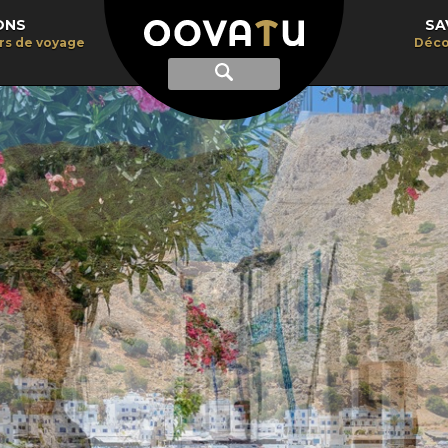
ONS
SA
irs de voyage
Déco
Afficher
Recherche
la
recherche