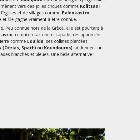
ers mènent vers des jolies criques comme
Kolitsani
.
é d’églises et de villages comme
Paleokastro
.
e et l’île gagne vraiment à être connue.
lme. Peu connue hors de la Grèce, elle est pourtant à
Lavrio
, ce qui en fait une escapade très appréciée
 pierre comme
Loulida
, ses collines plantées
s (Otzias, Spathi ou Koundouros)
lui donnent un
lades blanches et bleues. Une belle alternative !