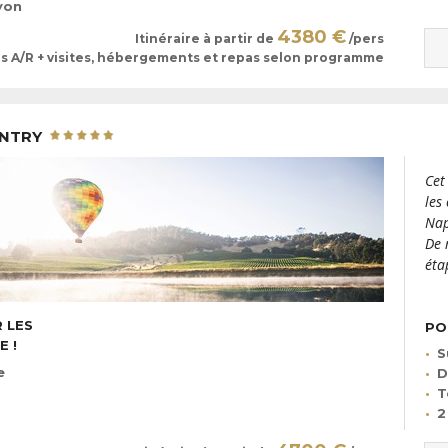
yon
4380 €
Itinéraire à partir de
/pers
ls A/R + visites, hébergements et repas selon programme
UNTRY
Cet
les
Nap
De 
éta
 LES
PO
 !
S
e
D
T
2