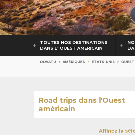
TOUTES NOS DESTINATIONS
NO
DANS L' OUEST AMÉRICAIN
DA
OOVATU
AMÉRIQUES
ETATS-UNIS
OUEST
Road trips dans l'Ouest
américain
Affinez la sé