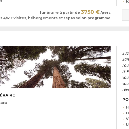
es
I
3750 €
Itinéraire à partir de
/pers
ls A/R + visites, hébergements et repas selon programme
Suc
San
rou
le 
vou
vou
rêv
NÉRAIRE
PO
bara
H
D
V
U