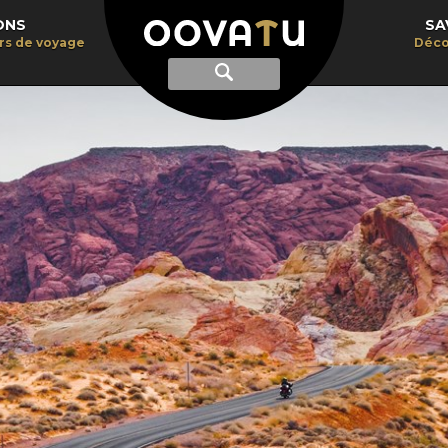
ONS
SA
irs de voyage
Déco
Afficher
Recherche
la
recherche