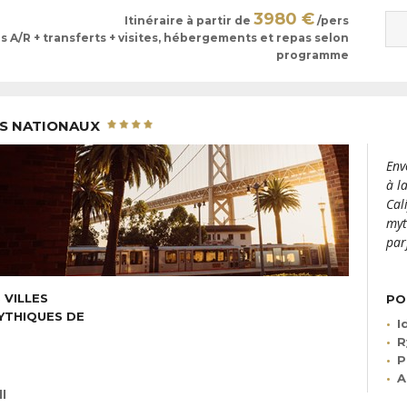
3980 €
Itinéraire à partir de
/pers
ls A/R + transferts + visites, hébergements et repas selon
programme
CS NATIONAUX
Env
à l
Cal
myt
par
 VILLES
PO
YTHIQUES DE
I
R
P
A
l