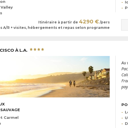
yon
I
Valley
P
es
4290 €
Itinéraire à partir de
/pers
ls A/R + visites, hébergements et repas selon programme
ISCO À L.A.
Au 
Pac
Cal
Fra
pay
UX
PO
 SAUVAGE
L
et Carmel
U
h
D