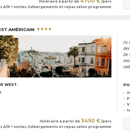
4700 €
Itinéraire à partir de
/pers
ls A/R + visites, hébergements et repas selon programme
UEST AMÉRICAIN
Ce 
des
De 
mos
cad
AR WEST.
PO
e
I
P
V
I
3450 €
Itinéraire à partir de
/pers
ls A/R + visites, hébergements et repas selon programme