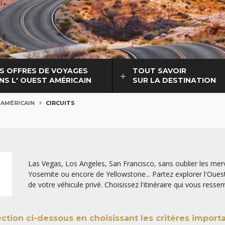
S OFFRES DE VOYAGES
TOUT SAVOIR
NS L' OUEST AMÉRICAIN
SUR LA DESTINATION
 AMÉRICAIN
CIRCUITS
Las Vegas, Los Angeles, San Francisco, sans oublier les mer
Yosemite ou encore de Yellowstone... Partez explorer l'Oues
de votre véhicule privé. Choisissez l'itinéraire qui vous res
spécialistes des Etats-Unis. La Californie et le Far West n'at
Pour explorer encore plus de destinations fascinantes à trav
lection ci-dessous
en choisissant les critères import
trips aux USA
et préparez votre prochaine grande aventure