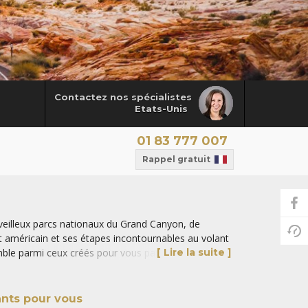
Contactez nos spécialistes
Etats-Unis
01 83 777 007
Rappel gratuit
veilleux parcs nationaux du Grand Canyon, de
t américain et ses étapes incontournables au volant
semble parmi ceux créés pour vous par nos conseillers
[ Lire la suite ]
tendent que vous.
ers le pays, consultez
tous nos circuits et road
ants pour vous
.