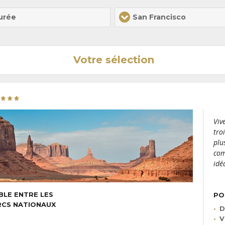
urée
San Francisco
Votre sélection
Viv
tro
plu
com
idé
BLE ENTRE LES
PO
ARCS NATIONAUX
D
V