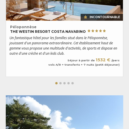
INCONTOURNABLE
Péloponnèse
THE WESTIN RESORT COSTA NAVARINO
Un fantastique hôtel pour les familles situé dans le Péloponnèse,
U
jouissant d'un panorama extraordinaire. Cet établissement haut de
m
gamme vous propose une multitude d'activités, de sports et dispose en
p
outre d'une crèche et d'un kids club.
p
1532 €
Séjour à partir de
/pers
vols A/R + transferts + 7 nuits (petit déjeuner)