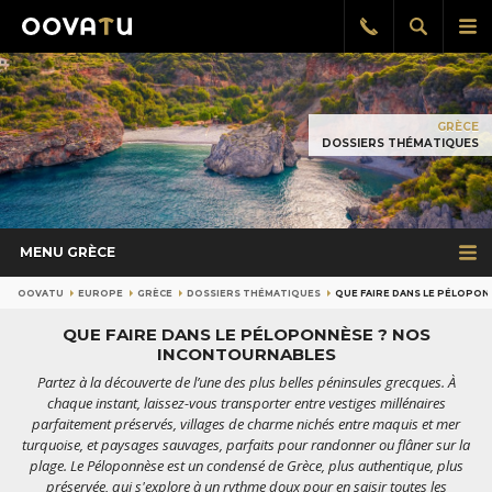
Afficher
Aff
Rappel
gratuit
la
le
recherch
me
pri
GRÈCE
DOSSIERS THÉMATIQUES
MENU GRÈCE
OOVATU
EUROPE
GRÈCE
DOSSIERS THÉMATIQUES
QUE FAIRE DANS LE PÉLOPO
QUE FAIRE DANS LE PÉLOPONNÈSE ? NOS
INCONTOURNABLES
Partez à la découverte de l’une des plus belles péninsules grecques. À
chaque instant, laissez-vous transporter entre vestiges millénaires
parfaitement préservés, villages de charme nichés entre maquis et mer
turquoise, et paysages sauvages, parfaits pour randonner ou flâner sur la
plage. Le Péloponnèse est un condensé de Grèce, plus authentique, plus
préservée, qui s'explore à un rythme doux pour en saisir toutes les