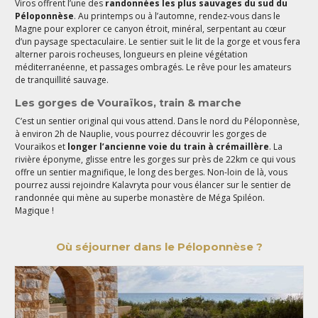
Viros offrent l’une des
randonnées les plus sauvages du sud du
Péloponnèse
. Au printemps ou à l’automne, rendez-vous dans le
Magne pour explorer ce canyon étroit, minéral, serpentant au cœur
d’un paysage spectaculaire. Le sentier suit le lit de la gorge et vous fera
alterner parois rocheuses, longueurs en pleine végétation
méditerranéenne, et passages ombragés. Le rêve pour les amateurs
de tranquillité sauvage.
Les gorges de Vouraïkos, train & marche
C’est un sentier original qui vous attend. Dans le nord du Péloponnèse,
à environ 2h de Nauplie, vous pourrez découvrir les gorges de
Vouraïkos et
longer l’ancienne voie du train à crémaillère
. La
rivière éponyme, glisse entre les gorges sur près de 22km ce qui vous
offre un sentier magnifique, le long des berges. Non-loin de là, vous
pourrez aussi rejoindre Kalavryta pour vous élancer sur le sentier de
randonnée qui mène au superbe monastère de Méga Spiléon.
Magique !
Où séjourner dans le Péloponnèse ?