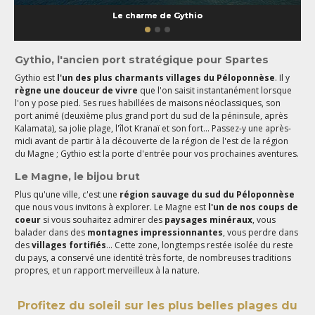
Le charme de Gythio
Gythio, l'ancien port stratégique pour Spartes
Gythio est
l'un des plus charmants villages du Péloponnèse
. Il y
règne une douceur de vivre
que l'on saisit instantanément lorsque
l'on y pose pied. Ses rues habillées de maisons néoclassiques, son
port animé (deuxième plus grand port du sud de la péninsule, après
Kalamata), sa jolie plage, l'îlot Kranaï et son fort... Passez-y une après-
midi avant de partir à la découverte de la région de l'est de la région
du Magne ; Gythio est la porte d'entrée pour vos prochaines aventures.
Le Magne, le bijou brut
Plus qu'une ville, c'est une
région sauvage du sud du Péloponnèse
que nous vous invitons à explorer. Le Magne est
l'un de nos coups de
coeur
si vous souhaitez admirer des
paysages minéraux
, vous
balader dans des
montagnes impressionnantes
, vous perdre dans
des
villages fortifiés
... Cette zone, longtemps restée isolée du reste
du pays, a conservé une identité très forte, de nombreuses traditions
propres, et un rapport merveilleux à la nature.
Profitez du soleil sur les plus belles plages du