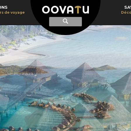
ONS
SA
irs de voyage
Déco
Afficher
Recherche
la
recherche