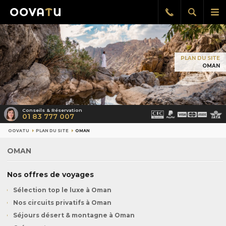
Afficher
Aff
Rappel
gratuit
la
le
recherch
me
pri
PLAN DU SITE
OMAN
Conseils & Réservation
01 83 777 007
OOVATU
PLAN DU SITE
OMAN
OMAN
Nos offres de voyages
Sélection top le luxe à Oman
Nos circuits privatifs à Oman
Séjours désert & montagne à Oman