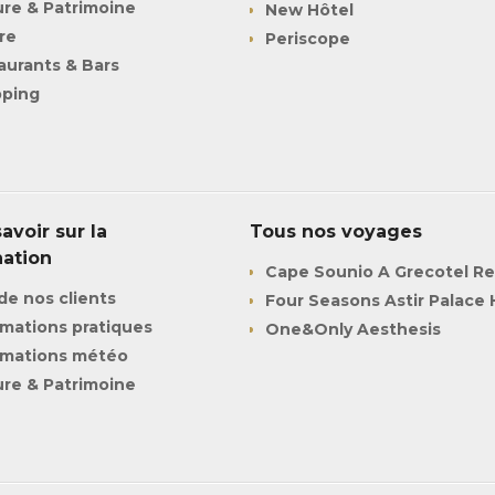
ure & Patrimoine
New Hôtel
re
Periscope
aurants & Bars
ping
avoir sur la
Tous nos voyages
nation
Cape Sounio A Grecotel Re
de nos clients
Four Seasons Astir Palace
rmations pratiques
One&Only Aesthesis
rmations météo
ure & Patrimoine