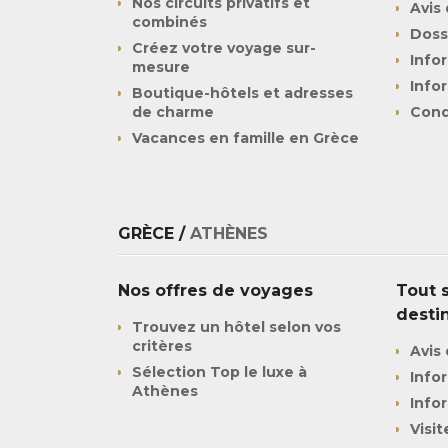
Nos circuits privatifs et
Avis 
combinés
Doss
Créez votre voyage sur-
Info
mesure
Info
Boutique-hôtels et adresses
de charme
Cond
Vacances en famille en Grèce
GRÈCE /
ATHÈNES
Nos offres de voyages
Tout s
desti
Trouvez un hôtel selon vos
critères
Avis 
Sélection Top le luxe à
Info
Athènes
Info
Visit