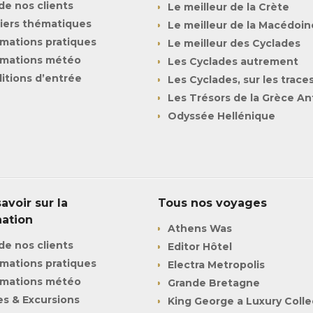
de nos clients
Le meilleur de la Crète
iers thématiques
Le meilleur de la Macédoi
rmations pratiques
Le meilleur des Cyclades
rmations météo
Les Cyclades autrement
itions d’entrée
Les Cyclades, sur les traces
Les Trésors de la Grèce An
Odyssée Hellénique
avoir sur la
Tous nos voyages
nation
Athens Was
de nos clients
Editor Hôtel
rmations pratiques
Electra Metropolis
rmations météo
Grande Bretagne
es & Excursions
King George a Luxury Colle