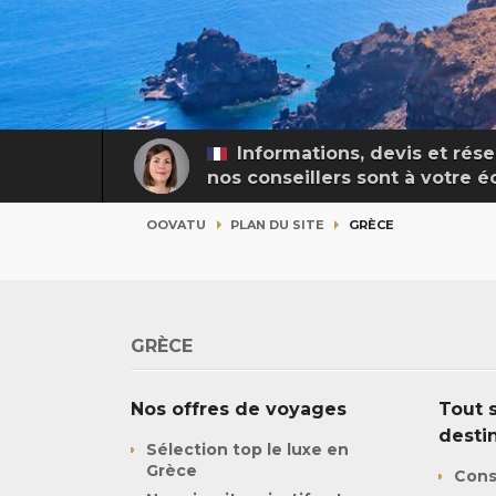
Informations, devis et rése
nos conseillers sont à votre 
OOVATU
PLAN DU SITE
GRÈCE
GRÈCE
Nos offres de voyages
Tout s
desti
Sélection top le luxe en
Grèce
Cons