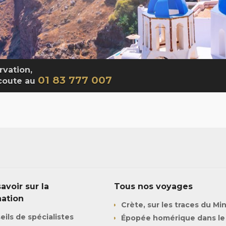
rvation,
01 83 777 007
écoute au
avoir sur la
Tous nos voyages
nation
Crète, sur les traces du Mi
eils de spécialistes
Épopée homérique dans le