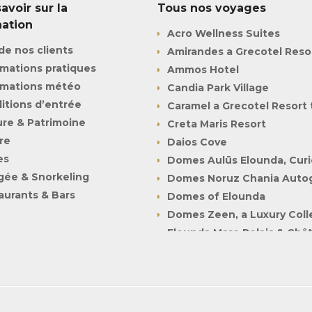
avoir sur la
Tous nos voyages
nation
Acro Wellness Suites
de nos clients
Amirandes a Grecotel Resor
rmations pratiques
Ammos Hotel
rmations météo
Candia Park Village
itions d’entrée
Caramel a Grecotel Resort 
ure & Patrimoine
Creta Maris Resort
re
Daios Cove
es
Domes Aulūs Elounda, Curio
gée & Snorkeling
Domes Noruz Chania Autog
aurants & Bars
Domes of Elounda
Domes Zeen, a Luxury Coll
Elounda Mare Relais & Châ
Euphoria Resort
Grecotel Creta Palace
Grecotel LUXME White
Ikaros Beach Luxury Resor