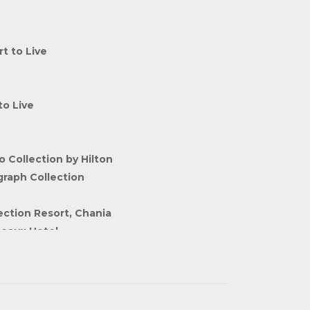
t to Live
to Live
 Collection by Hilton
raph Collection
ection Resort, Chania
teaux Hotel
t & Spa