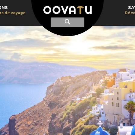
ONS
SA
irs de voyage
Déco
Afficher
Recherche
la
recherche