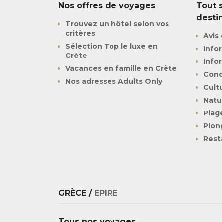
Nos offres de voyages
Tout s
desti
Trouvez un hôtel selon vos
critères
Avis 
Sélection Top le luxe en
Info
Crète
Info
Vacances en famille en Crète
Cond
Nos adresses Adults Only
Cult
Natu
Plag
Plon
Rest
GRÈCE /
EPIRE
Tous nos voyages