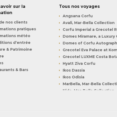
avoir sur la
Tous nos voyages
nation
Angsana Corfu
de nos clients
Avali, Mar-Bella Collection
rmations pratiques
Corfu Imperial a Grecotel 
rmations météo
Domes Miramare, a Luxury 
itions d’entrée
Domes of Corfu Autograph
ure & Patrimoine
Grecotel Eva Palace at K
re
Grecotel LUXME Costa Bot
es
Hyatt Ziva Corfu
aurants & Bars
Ikos Dassia
Ikos Odisia
MarBella, Mar-Bella Collect
Nido, Mar-Bella Collection
The Olivar Suites