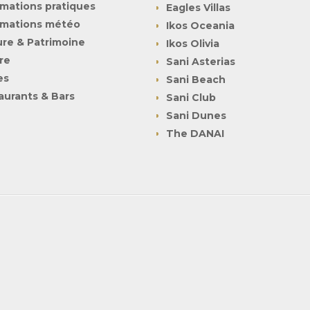
rmations pratiques
Eagles Villas
rmations météo
Ikos Oceania
ure & Patrimoine
Ikos Olivia
re
Sani Asterias
es
Sani Beach
aurants & Bars
Sani Club
Sani Dunes
The DANAI