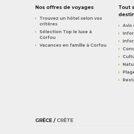
Nos offres de voyages
Tout s
desti
Trouvez un hôtel selon vos
critères
Avis 
Sélection Top le luxe à
Info
Corfou
Info
Vacances en famille à Corfou
Cond
Cult
Natu
Plag
Rest
GRÈCE /
CRÈTE