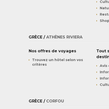
Cult
Natu
Rest
Shop
GRÈCE /
ATHÈNES RIVIERA
Nos offres de voyages
Tout s
desti
Trouvez un hôtel selon vos
critères
Avis 
Info
Info
Cult
GRÈCE /
CORFOU