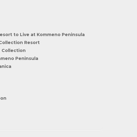
Resort to Live at Kommeno Peninsula
Collection Resort
 Collection
ommeno Peninsula
anica
ion