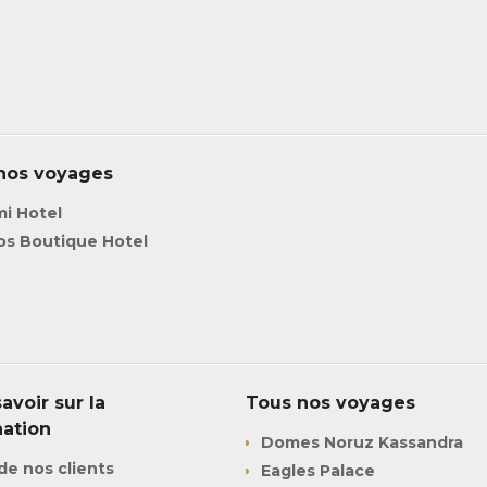
Ikos Kissamos
Kapsaliana Village Hotel
Minos Beach Art Hotel
Minos Palace Hotel & Suite
Numo Ierapietra Beach Res
Saint Nicolas Bay Resort & V
nos voyages
Stella Island Luxury Resort
i Hotel
The Island Concept
os Boutique Hotel
avoir sur la
Tous nos voyages
nation
Domes Noruz Kassandra
de nos clients
Eagles Palace