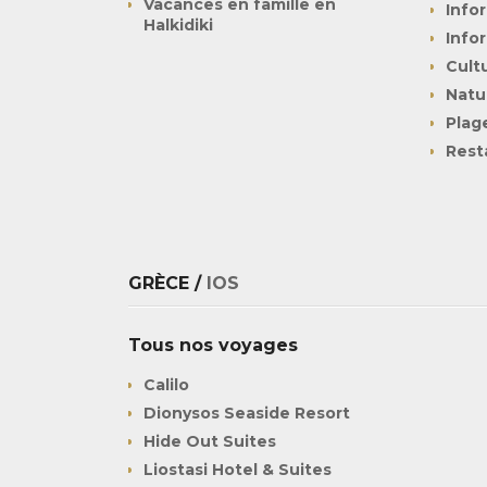
Vacances en famille en
Info
Halkidiki
Info
Cult
Natu
Plag
Rest
GRÈCE /
IOS
Tous nos voyages
Calilo
Dionysos Seaside Resort
Hide Out Suites
Liostasi Hotel & Suites